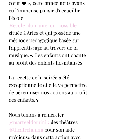
cœur ❤️ », cette année nous avons 
eu l’immense plaisir d’accueillir 
l’école 
@ecole_domaine_du_possible
située à Arles et qui possède une 
méthode pédagogique basée sur 
l’apprentissage au travers de la 
musique.🎶 Les enfants ont chanté 
au profit des enfants hospitalisés.
La recette de la soirée a été 
exceptionnelle et elle va permettre 
de pérenniser nos actions au profit 
des enfants.💪
Nous tenons à remercier 
@marteeldominik
 des théâtres 
@theatrelaluna
 pour son aide 
précieuse dans cette action avec 