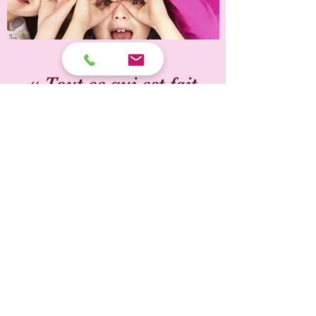
« Tout ce qui est fait
dans le monde est fait
avec l’espoir. »
Martin Luther King
Les Starcos du
Cœur