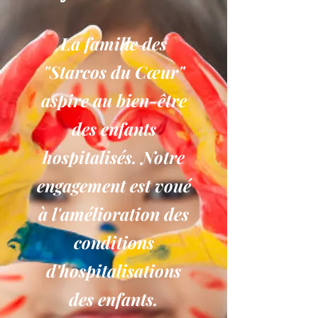
La famille des
"Starcos du Cœur"
aspire au bien-être
des enfants
hospitalisés. Notre
engagement est voué
à l'amélioration des
conditions
d'hospitalisations
des enfants.